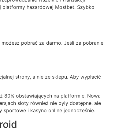
ej platformy hazardowej Mostbet. Szybko
a możesz pobrać za darmo. Jeśli za pobranie
alnej strony, a nie ze sklepu. Aby wypłacić
już 80% obstawiających na platformie. Nowa
rsjach sloty również nie były dostępne, ale
y sportowe i kasyno online jednocześnie.
roid