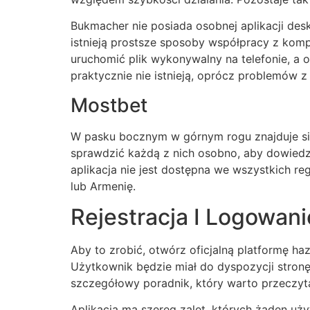
Bukmacher nie posiada osobnej aplikacji des
istnieją prostsze sposoby współpracy z kom
uruchomić plik wykonywalny na telefonie, a 
praktycznie nie istnieją, oprócz problemów z
Mostbet
W pasku bocznym w górnym rogu znajduje się 
sprawdzić każdą z nich osobno, aby dowiedzieć
aplikacja nie jest dostępna we wszystkich re
lub Armenię.
Rejestracja I Logowa
Aby to zrobić, otwórz oficjalną platformę haz
Użytkownik będzie miał do dyspozycji stronę
szczegółowy poradnik, który warto przeczytać
Aplikacja ma szereg zalet, których żaden uży