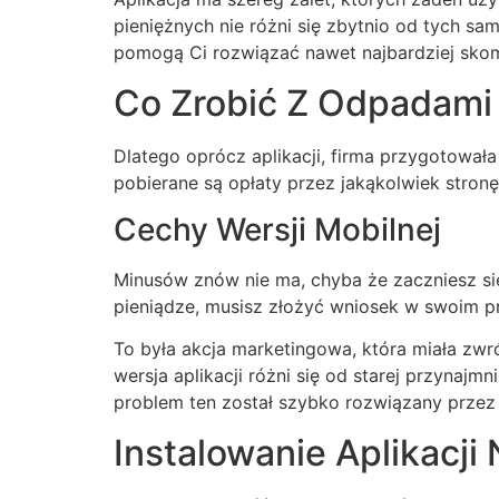
pieniężnych nie różni się zbytnio od tych 
pomogą Ci rozwiązać nawet najbardziej skomp
Co Zrobić Z Odpadami
Dlatego oprócz aplikacji, firma przygotował
pobierane są opłaty przez jakąkolwiek stronę 
Cechy Wersji Mobilnej
Minusów znów nie ma, chyba że zaczniesz się 
pieniądze, musisz złożyć wniosek w swoim pr
To była akcja marketingowa, która miała zwr
wersja aplikacji różni się od starej przynaj
problem ten został szybko rozwiązany przez 
Instalowanie Aplikacj