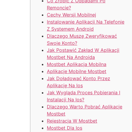
Co Zrobić Z Odpadami Po
Remoncie?
Cechy Wersji Mobilnej
Instalowanie Aplikacji Na Telefonie
Z Systemem Android
Dlaczego Muszę Zweryfikować
Swoje Konto?
Jak Postawić Zakład W Aplikacji
Mostbet Na Androida
Mostbet Aplikacja Mobilna
Aplikacje Mobilne Mostbet
Jak Doładować Konto Przez
Aplikację Na Ios
Jak Wygląda Proces Pobierania I
Instalacji Na Ios?
Dlaczego Warto Pobrać Aplikacje
Mostbet
Rejestracja W Mostbet
Mostbet Dla Ios