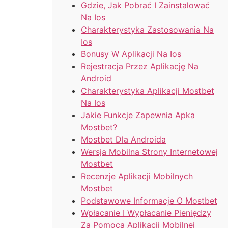
Gdzie, Jak Pobrać I Zainstalować
Na Ios
Charakterystyka Zastosowania Na
Ios
Bonusy W Aplikacji Na Ios
Rejestracja Przez Aplikację Na
Android
Charakterystyka Aplikacji Mostbet
Na Ios
Jakie Funkcje Zapewnia Apka
Mostbet?
Mostbet Dla Androida
Wersja Mobilna Strony Internetowej
Mostbet
Recenzje Aplikacji Mobilnych
Mostbet
Podstawowe Informacje O Mostbet
Wpłacanie I Wypłacanie Pieniędzy
Za Pomocą Aplikacji Mobilnej