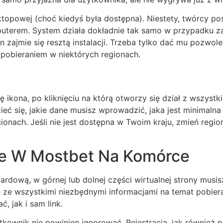
ktopowej (choć kiedyś była dostępna). Niestety, twórcy po
puterem. System działa dokładnie tak samo w przypadku z
on zajmie się resztą instalacji. Trzeba tylko dać mu pozw
 pobieraniem w niektórych regionach.
ikona, po kliknięciu na którą otworzy się dział z wszyst
 się, jakie dane musisz wprowadzić, jaka jest minimalna kw
gionach. Jeśli nie jest dostępna w Twoim kraju, zmień reg
nie W Mostbet Na Komórce
ardową, w górnej lub dolnej części wirtualnej strony musisz 
 ze wszystkimi niezbędnymi informacjami na temat pobieran
, jak i sam link.
tkownik nie powinien ignorować. Rejestracja, jak również 