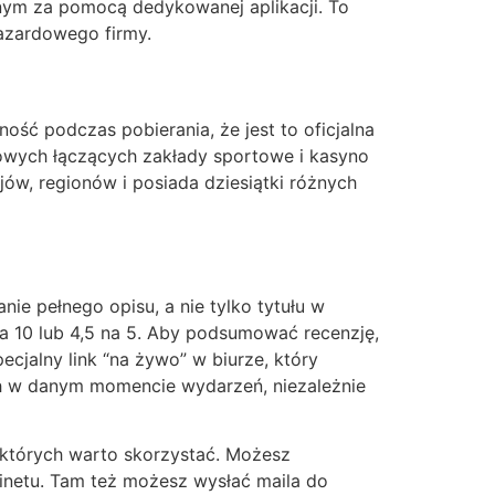
nym za pomocą dedykowanej aplikacji. To
hazardowego firmy.
ść podczas pobierania, że jest to oficjalna
rdowych łączących zakłady sportowe i kasyno
jów, regionów i posiada dziesiątki różnych
e pełnego opisu, a nie tylko tytułu w
na 10 lub 4,5 na 5. Aby podsumować recenzję,
ecjalny link “na żywo” w biurze, który
ych w danym momencie wydarzeń, niezależnie
z których warto skorzystać. Możesz
inetu. Tam też możesz wysłać maila do