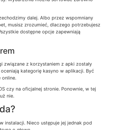
przechodzimy dalej. Albo przez wspomniany
tbet, musisz zrozumieć, dlaczego potrzebujesz
. Wszystkie dostępne opcje zapewniają
erem
i związane z korzystaniem z apki zostały
eniają kategorię kasyno w aplikacji. Być
 online.
 czy na oficjalnej stronie. Ponownie, w tej
uż nie.
ida?
 instalacji. Nieco ustępuje jej jednak pod
tryną o głowę.