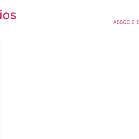
ios
ASSOCIE-