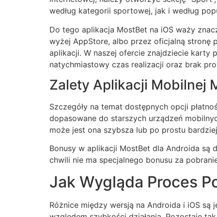
według kategorii sportowej, jak i według pop
Do tego aplikacja MostBet na iOS waży znacz
wyżej AppStore, albo przez oficjalną stronę 
aplikacji. W naszej ofercie znajdziecie karty
natychmiastowy czas realizacji oraz brak prow
Zalety Aplikacji Mobilne
Szczegóły na temat dostępnych opcji płatno
dopasowane do starszych urządzeń mobilnych
może jest ona szybsza lub po prostu bardzie
Bonusy w aplikacji MostBet dla Androida są 
chwili nie ma specjalnego bonusu za pobranie
Jak Wygląda Proces Pob
Różnice między wersją na Androida i iOS są je
względem szybkości działania. Pozostaje tak