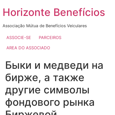
Skip
Horizonte Benefícios
to
content
Associação Mútua de Benefícios Veiculares
ASSOCIE-SE
PARCEIROS
AREA DO ASSOCIADO
Быки и медведи на
бирже, а также
другие символы
фондового рынка
Биржевой