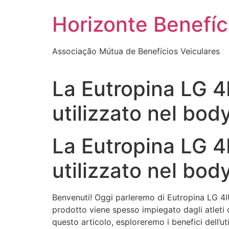
Skip
Horizonte Benefíc
to
content
Associação Mútua de Benefícios Veiculares
La Eutropina LG 4I
utilizzato nel bo
La Eutropina LG 4I
utilizzato nel bo
Benvenuti! Oggi parleremo di Eutropina LG 4IU
prodotto viene spesso impiegato dagli atleti c
questo articolo, esploreremo i benefici dell’ut