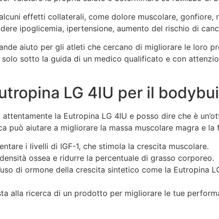
 alcuni effetti collaterali, come dolore muscolare, gonfiore, 
cludere ipoglicemia, ipertensione, aumento del rischio di can
ande aiuto per gli atleti che cercano di migliorare le loro pr
o solo sotto la guida di un medico qualificato e con attenzio
utropina LG 4IU per il bodybu
tentamente la Eutropina LG 4IU e posso dire che è un’ottim
ca può aiutare a migliorare la massa muscolare magra e la f
are i livelli di IGF-1, che stimola la crescita muscolare.
 densità ossea e ridurre la percentuale di grasso corporeo.
l’uso di ormone della crescita sintetico come la Eutropina L
sta alla ricerca di un prodotto per migliorare le tue perfo