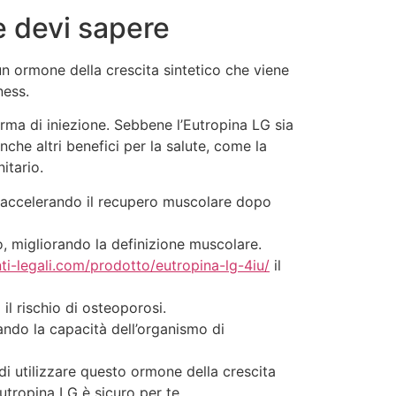
e devi sapere
un ormone della crescita sintetico che viene
ness.
orma di iniezione. Sebbene l’Eutropina LG sia
che altri benefici per la salute, come la
itario.
i, accelerando il recupero muscolare dopo
o, migliorando la definizione muscolare.
nti-legali.com/prodotto/eutropina-lg-4iu/
il
l rischio di osteoporosi.
ando la capacità dell’organismo di
di utilizzare questo ormone della crescita
Eutropina LG è sicuro per te.