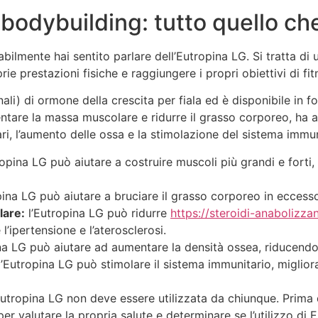
 bodybuilding: tutto quello ch
ilmente hai sentito parlare dell’Eutropina LG. Si tratta di 
prie prestazioni fisiche e raggiungere i propri obiettivi di fit
ali) di ormone della crescita per fiala ed è disponibile in f
entare la massa muscolare e ridurre il grasso corporeo, ha an
ari, l’aumento delle ossa e la stimolazione del sistema immun
ropina LG può aiutare a costruire muscoli più grandi e fort
pina LG può aiutare a bruciare il grasso corporeo in eccess
lare:
l’Eutropina LG può ridurre
https://steroidi-anabolizza
l’ipertensione e l’aterosclerosi.
na LG può aiutare ad aumentare la densità ossea, riducendo i
’Eutropina LG può stimolare il sistema immunitario, miglior
Eutropina LG non deve essere utilizzata da chiunque. Prima 
r valutare la propria salute e determinare se l’utilizzo di 