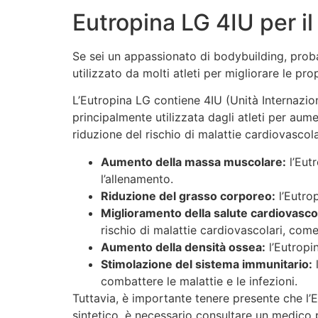
Eutropina LG 4IU per il
Se sei un appassionato di bodybuilding, probab
utilizzato da molti atleti per migliorare le pro
L’Eutropina LG contiene 4IU (Unità Internazion
principalmente utilizzata dagli atleti per aum
riduzione del rischio di malattie cardiovascol
Aumento della massa muscolare:
l’Eut
l’allenamento.
Riduzione del grasso corporeo:
l’Eutro
Miglioramento della salute cardiovasco
rischio di malattie cardiovascolari, come 
Aumento della densità ossea:
l’Eutropi
Stimolazione del sistema immunitario:
l
combattere le malattie e le infezioni.
Tuttavia, è importante tenere presente che l’
sintetico, è necessario consultare un medico pe